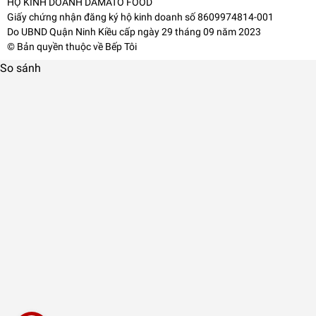
HỘ KINH DOANH DAMATO FOOD
Giấy chứng nhận đăng ký hộ kinh doanh số 8609974814-001
Do UBND Quận Ninh Kiều cấp ngày 29 tháng 09 năm 2023
© Bản quyền thuộc về
Bếp Tôi
So sánh
Chảo chống dính Smartcook SM-
5710/5711/5712/5713
0₫
undefined