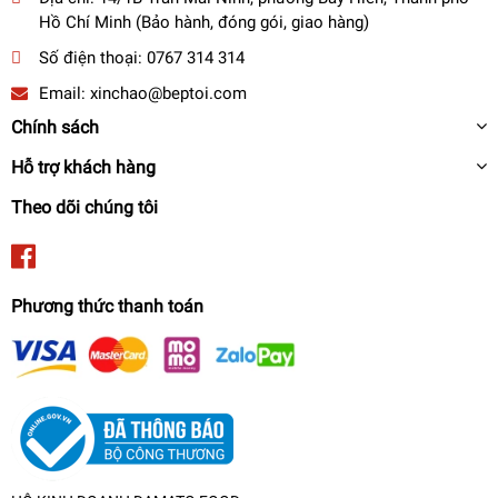
Hồ Chí Minh (Bảo hành, đóng gói, giao hàng)
Số điện thoại:
0767 314 314
Email:
xinchao@beptoi.com
Chính sách
Hỗ trợ khách hàng
Theo dõi chúng tôi
Phương thức thanh toán
- Kiểu dáng hiện đại: Bề mặt bên ngoài chảo màu xanh cốm
được phủ sơn chống bám bẩn giúp dễ dàng vệ sinh, lau rửa.
Lòng chảo phủ chống dính màu khói vàng trơn nhẵn đem
đến diện mạo trẻ trung, hiện đại. Đáy tiện 3 vòng chống trượt
khi dùng trên bếp ga.