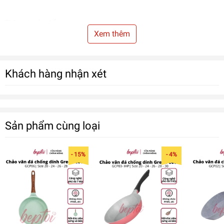
:
Thông tin sản phẩm
Xem thêm
- Chảo chống dính nhôm dập nguyên khối dày dặn, tỏa nhiệt
đều: Chảo được làm bằng nhôm cao cấp giúp truyền nhiệt
nhanh, tỏa nhiệt đều nhờ đó tiết kiệm thời gian và nhiên liệu
Khách hàng nhận xét
khi nấu nướng. Đặc biệt, chất liệu nhôm cao cấp không chứa
tạp chất có hại, an toàn tuyệt đối cho sức khỏe
Sản phẩm cùng loại
- 15%
- 4%