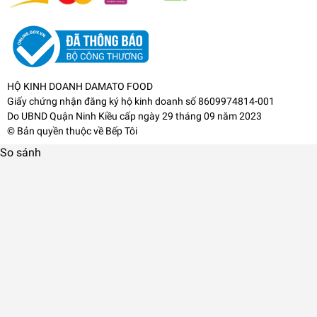
HỘ KINH DOANH DAMATO FOOD
Giấy chứng nhận đăng ký hộ kinh doanh số 8609974814-001
Do UBND Quận Ninh Kiều cấp ngày 29 tháng 09 năm 2023
© Bản quyền thuộc về
Bếp Tôi
So sánh
✔️ AN TOÀN CHO SỨC KHỎE: Sản phẩm không chứa các
chất gây nguy hiểm như PFOA, chì, Cadimi và không phát
sinh các chất độc hại trong quá trình đun nấu. Hạn chế sử
dụng dầu mỡ, tốt cho sức khỏe. Khả năng kháng khuẩn, khử
mùi cao với lớp nano bạc đặc biệt. Thí nghiệm chịu được
oxy hóa cao (đun nước muối 300 giờ).