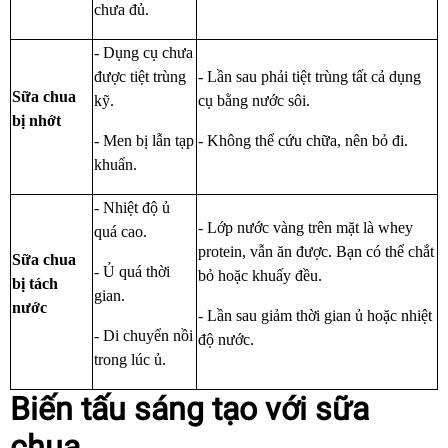
chưa đủ.
- Dụng cụ chưa
được tiệt trùng
- Lần sau phải tiệt trùng tất cả dụng
Sữa chua
kỹ.
cụ bằng nước sôi.
bị nhớt
- Men bị lẫn tạp
- Không thể cứu chữa, nên bỏ đi.
khuẩn.
- Nhiệt độ ủ
- Lớp nước vàng trên mặt là whey
quá cao.
protein, vẫn ăn được. Bạn có thể chắt
Sữa chua
- Ủ quá thời
bỏ hoặc khuấy đều.
bị tách
gian.
nước
- Lần sau giảm thời gian ủ hoặc nhiệt
- Di chuyển nồi
độ nước.
trong lúc ủ.
Biến tấu sáng tạo với sữa
chua