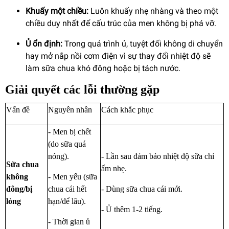
Khuấy một chiều:
Luôn khuấy nhẹ nhàng và theo một
chiều duy nhất để cấu trúc của men không bị phá vỡ.
Ủ ổn định:
Trong quá trình ủ, tuyệt đối không di chuyển
hay mở nắp nồi cơm điện vì sự thay đổi nhiệt độ sẽ
làm sữa chua khó đông hoặc bị tách nước.
Giải quyết các lỗi thường gặp
Vấn đề
Nguyên nhân
Cách khắc phục
- Men bị chết
(do sữa quá
nóng).
- Lần sau đảm bảo nhiệt độ sữa chỉ
Sữa chua
ấm nhẹ.
không
- Men yếu (sữa
đông/bị
chua cái hết
- Dùng sữa chua cái mới.
lỏng
hạn/để lâu).
- Ủ thêm 1-2 tiếng.
- Thời gian ủ