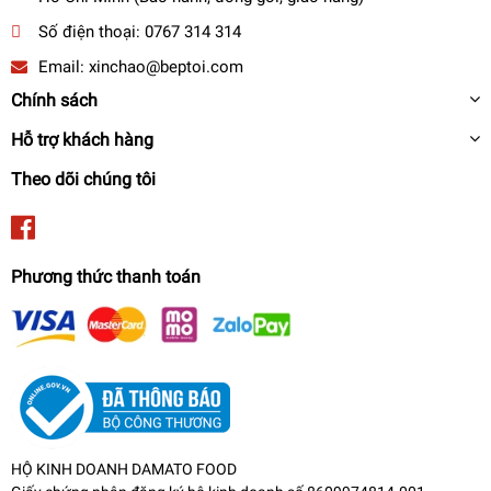
#nồichiênkhôngdầuperfect #lòchiênkhôngdầu
Số điện thoại:
0767 314 314
#nồichiênkhôngdầuferroli
Email:
xinchao@beptoi.com
#nênmuanồichiênkhôngdầuloạinào
#nồichiênkhôngdầupanasonic #giánồichiênkhôngdầu
Chính sách
Hỗ trợ khách hàng
Theo dõi chúng tôi
Phương thức thanh toán
HỘ KINH DOANH DAMATO FOOD