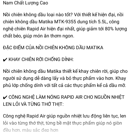
Nam Chất Lượng Cao
Nồi chiên không dầu loại nào tốt? Với thiết kế hiện đại, nồi
chiên không dầu Matika MTK-9355 dung tích 5.5L, công
nghệ chiên Rapid Air hiện đại nhất, giúp giảm tới 80% lượng
chất béo, giúp món ăn thơm ngon.
ĐẶC ĐIỂM CỦA NỒI CHIÊN KHÔNG DẦU MATIKA
✔️ KHAY CHIÊN RỜI CHỐNG DÍNH:
Nồi chiên không dầu Matika thiết kế khay chiên rời, giúp cho
người sử dụng dễ dàng lấy và bỏ thực phẩm vào hơn. Khay
phủ lớp chống dính với tất cả các thực phẩm kể cả dầu mỡ.
✔️ CÔNG NGHỆ LÀM NÓNG RAPID AIR CHO NGUỒN NHIỆT
LEN LỎI VÀ TỪNG THỚ THỊT:
Công nghệ Rapid Air giúp nguồn nhiệt lưu động liên tục, len
lỏi vào từng thớ thịt, từng bề mặt thực phẩm giúp nó giòn
đều hơn, màu sắc đẹp hơn