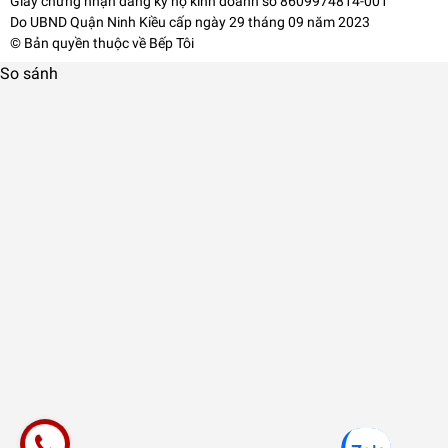
Giấy chứng nhận đăng ký hộ kinh doanh số 8609974814-001
Do UBND Quận Ninh Kiều cấp ngày 29 tháng 09 năm 2023
© Bản quyền thuộc về
Bếp Tôi
So sánh
Nồi Chiên Không Dầu Cơ 5.5L Matika MTK-9355 /
Hàng Việt Nam Chất Lượng Cao
1.269.000₫
undefined