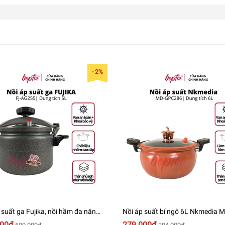
- 2%
 suất ga Fujika, nồi hầm đa năng
Nồi áp suất bí ngô 6L Nkmedia M
25, dung tích 5 Lít
GPC286
000₫
279.000₫