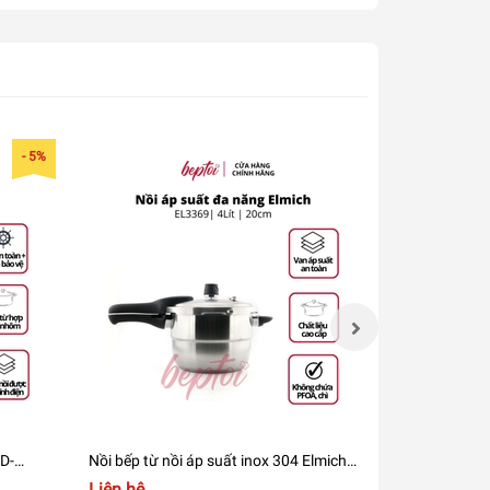
- 5%
D-
Nồi bếp từ nồi áp suất inox 304 Elmich,
Nồi áp suất 
nồi hầm đa năng Elmich dung tích 4L
áp suất điện
Liên hệ
Liên hệ