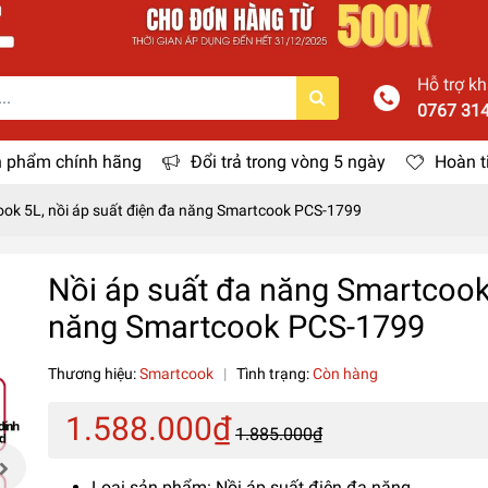
Hỗ trợ k
0767 31
 phẩm chính hãng
Đổi trả trong vòng 5 ngày
Hoàn t
ook 5L, nồi áp suất điện đa năng Smartcook PCS-1799
Nồi áp suất đa năng Smartcook 
năng Smartcook PCS-1799
Thương hiệu:
Smartcook
|
Tình trạng:
Còn hàng
1.588.000₫
1.885.000₫
Loại sản phẩm: Nồi áp suất điện đa năng