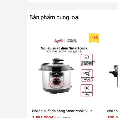
Sản phẩm cùng loại
- 16%
Nồi áp suất đa năng Smartcook 5L, nồi
Nồi áp
áp suất điện đa năng Smartcook PCS-
FJ-AG2
1.588.000₫
599.