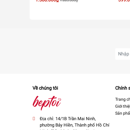
1.885.000₫
1799
✔️ Nồi đa năng Smartcook tiết kiệm điện năng v
✔️ Nồi áp suất đa năng điện Smartcook thiết kế
dụng chất chống dính cao cấp của Whitford.
Về chúng tôi
Chính 
Trang c
Giới thi
Sản ph
Địa chỉ:
14/1B Trần Mai Ninh,
phường Bảy Hiền, Thành phố Hồ Chí