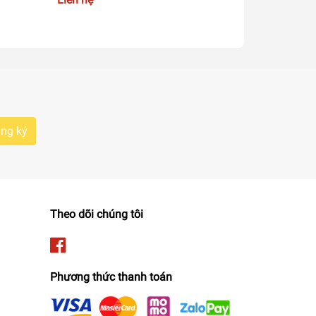
EL3369
1800
dinh dưỡng và hương vị của thực phẩm.
với lòng nồi được làm từ nhôm nguyên chất và sử
ng ký
Theo dõi chúng tôi
Phương thức thanh toán