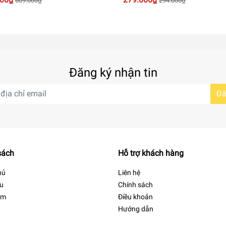
609.000₫
294.000₫
à thời gian so với nồi nấu thông thường và giữ trọn vẹn chất 
 sang trọng với vỏ ngoài inox, an toàn tuyệt đối cho sức khỏe 
Đăng ký nhận tin
Đă
sách
Hỗ trợ khách hàng
hủ
Liên hệ
ệu
Chính sách
ẩm
Điều khoản
Hướng dẫn