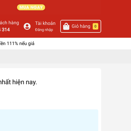
hách hàng
Tài khoản
Giỏ hàng
0
4 314
Đăng nhập
iền 111% nếu giả
nhất hiện nay.