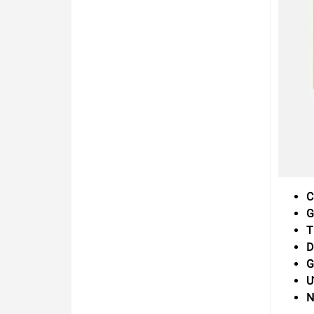
C
G
T
D
G
Ư
N