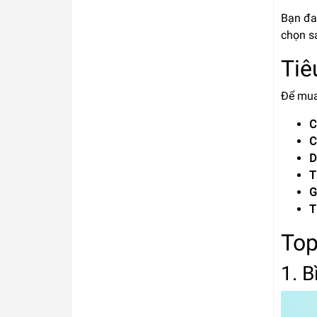
Bạn đa
chọn s
Tiê
Để mua
C
C
D
T
G
T
Top
1. 