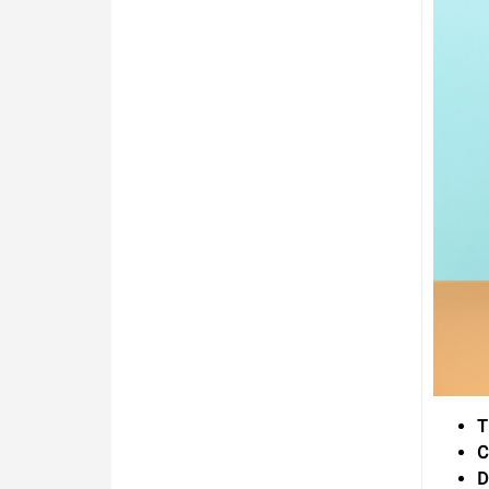
T
C
D