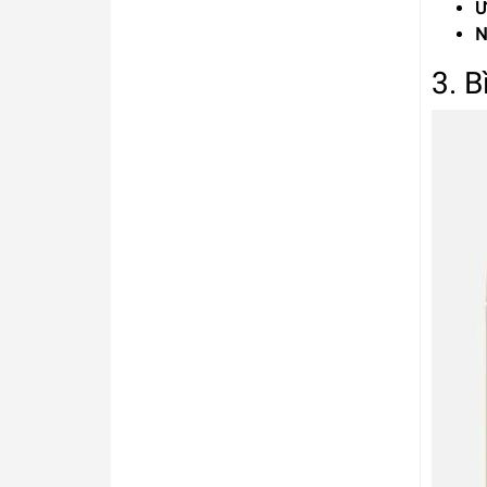
Ư
N
3. 