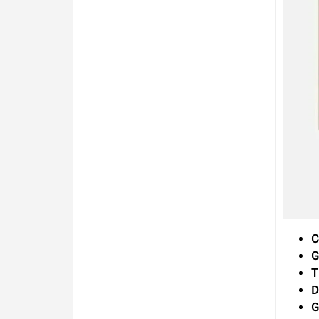
C
G
T
D
G