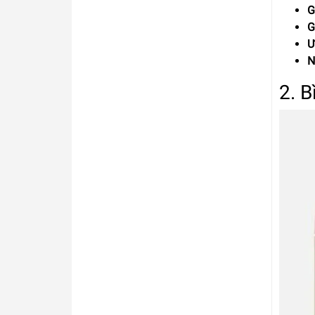
G
G
Ư
N
2. B