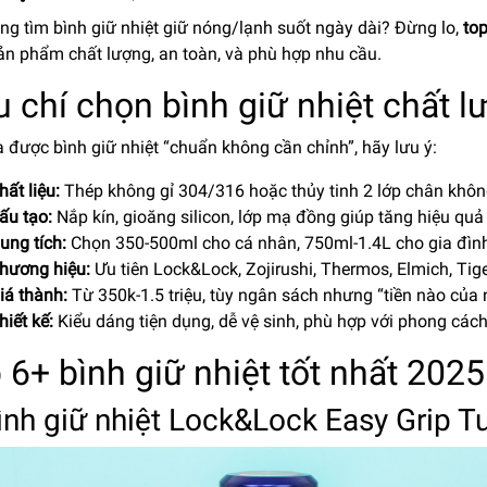
ng tìm bình giữ nhiệt giữ nóng/lạnh suốt ngày dài? Đừng lo,
top
ản phẩm chất lượng, an toàn, và phù hợp nhu cầu.
u chí chọn bình giữ nhiệt chất l
 được bình giữ nhiệt “chuẩn không cần chỉnh”, hãy lưu ý:
hất liệu:
Thép không gỉ 304/316 hoặc thủy tinh 2 lớp chân không,
ấu tạo:
Nắp kín, gioăng silicon, lớp mạ đồng giúp tăng hiệu quả 
ung tích:
Chọn 350-500ml cho cá nhân, 750ml-1.4L cho gia đình
hương hiệu:
Ưu tiên Lock&Lock, Zojirushi, Thermos, Elmich, Tiger
iá thành:
Từ 350k-1.5 triệu, tùy ngân sách nhưng “tiền nào của 
hiết kế:
Kiểu dáng tiện dụng, dễ vệ sinh, phù hợp với phong các
 6+ bình giữ nhiệt tốt nhất 2025
Bình giữ nhiệt Lock&Lock Easy Grip