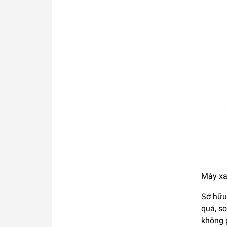
Máy xa
Sở hữu
quả, so
không p