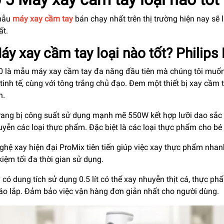
mẫu
máy xay cầm tay
bán chạy nhất trên thị trường hiện nay sẽ 
ất.
áy xay cầm tay loại nào tốt? Philip
 là mẫu máy xay cầm tay đa năng đầu tiên mà chúng tôi muốn g
tinh tế, cùng với tông trắng chủ đạo. Đem một thiết bị xay cầm 
n.
rang bị công suất sử dụng mạnh mẽ 550W kết hợp lưỡi dao sắc 
uyễn các loại thực phẩm. Đặc biệt là các loại thực phẩm cho b
ghệ xay hiện đại ProMix tiên tiến giúp việc xay thực phẩm nhan
 kiệm tối đa thời gian sử dụng.
 có dung tích sử dụng 0.5 lít có thể xay nhuyễn thịt cá, thực ph
háo lắp. Đảm bảo việc vận hàng đơn giản nhất cho người dùng.