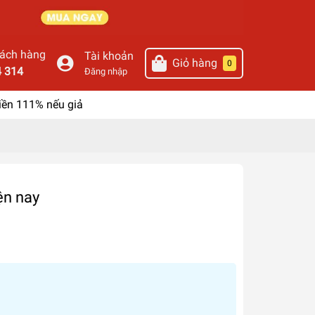
hách hàng
Tài khoản
Giỏ hàng
0
4 314
Đăng nhập
iền 111% nếu giả
ện nay