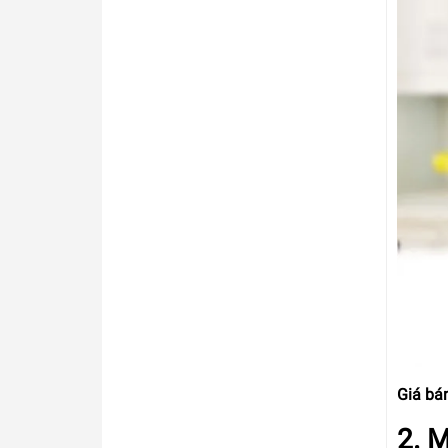
Giá bá
2. 