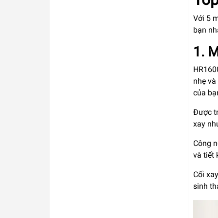
Với 5 
bạn nh
1. M
HR1600
nhẹ và 
của bạ
Được t
xay nh
Công n
và tiết
Cối xay
sinh t