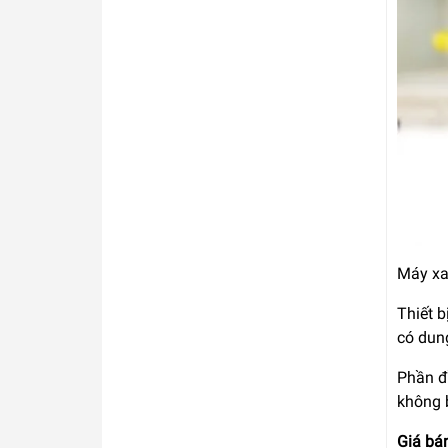
Máy xa
Thiết b
có dung
Phần đ
không 
Giá bá