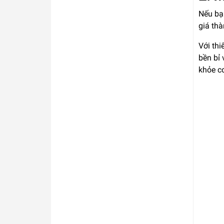
Nếu bạ
giá th
Với thi
bền bỉ
khỏe c