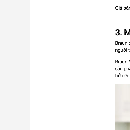
Giá bá
3. 
Braun 
người 
Braun M
sản ph
trở nên