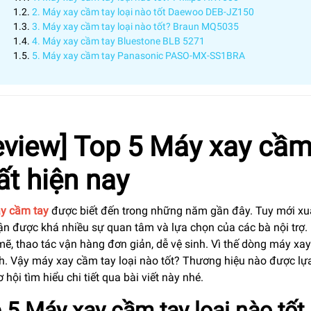
2. Máy xay cầm tay loại nào tốt Daewoo DEB-JZ150
3. Máy xay cầm tay loại nào tốt? Braun MQ5035
4. Máy xay cầm tay Bluestone BLB 5271
5. Máy xay cầm tay Panasonic PASO-MX-SS1BRA
eview] Top 5 Máy xay cầm 
ất hiện nay
y cầm tay
được biết đến trong những năm gần đây. Tuy mới xuấ
ận được khá nhiều sự quan tâm và lựa chọn của các bà nội trợ. 
ẽ, thao tác vận hàng đơn giản, dễ vệ sinh. Vì thế dòng máy xa
nh. Vậy máy xay cầm tay loại nào tốt? Thương hiệu nào được l
ơ hội tìm hiểu chi tiết qua bài viết này nhé.
 5 Máy xay cầm tay loại nào tốt