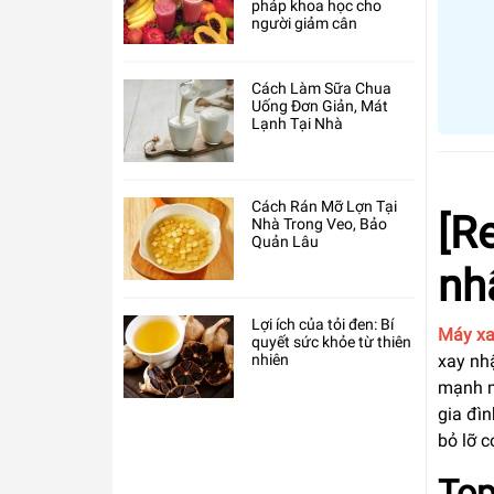
pháp khoa học cho
người giảm cân
Cách Làm Sữa Chua
Uống Đơn Giản, Mát
Lạnh Tại Nhà
Cách Rán Mỡ Lợn Tại
[R
Nhà Trong Veo, Bảo
Quản Lâu
nh
Lợi ích của tỏi đen: Bí
Máy xa
quyết sức khỏe từ thiên
nhiên
xay nh
mạnh m
gia đì
bỏ lỡ c
Top