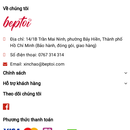
Về chúng tôi
Nồi áp suất a
-
n toàn tuyệt đối cho sức khỏe với lòng nồi được làm từ
Địa chỉ:
14/1B Trần Mai Ninh, phường Bảy Hiền, Thành phố
nhôm nguyên chất, sử dụng chất chống dính cao cấp của Whitford.
Hồ Chí Minh (Bảo hành, đóng gói, giao hàng)
- Đa chức năng : Nấu cơm, nấu súp, nấu cháo, nấu đậu, làm bánh, hầm
Số điện thoại:
0767 314 314
gân, hấp cá…
Email:
xinchao@beptoi.com
Chính sách
Hỗ trợ khách hàng
Theo dõi chúng tôi
Phương thức thanh toán