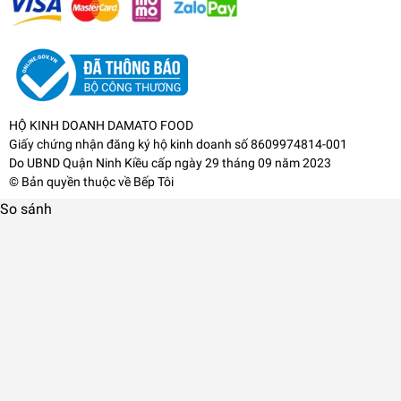
HỘ KINH DOANH DAMATO FOOD
Giấy chứng nhận đăng ký hộ kinh doanh số 8609974814-001
Do UBND Quận Ninh Kiều cấp ngày 29 tháng 09 năm 2023
© Bản quyền thuộc về
Bếp Tôi
So sánh
- Dễ dàng vệ sinh và vận hành với các chi tiết có thể tháo rời.
- Sản phẩm đạt tiêu chuẩn chất lượng châu Âu. Được sản xuất và giám sát
bởi Tập đoàn Elmich Cộng hòa Séc.