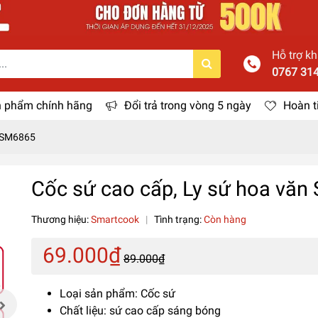
Hỗ trợ k
0767 31
 phẩm chính hãng
Đổi trả trong vòng 5 ngày
Hoàn t
k SM6865
Cốc sứ cao cấp, Ly sứ hoa vă
Thương hiệu:
Smartcook
|
Tình trạng:
Còn hàng
69.000₫
89.000₫
Loại sản phẩm: Cốc sứ
Chất liệu: sứ cao cấp sáng bóng