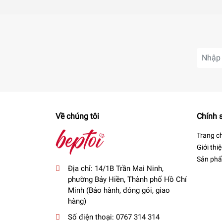
Thông tin sản phẩm
Về chúng tôi
Chính 
Chất liệu sứ cao cấp, an toàn cho sức khoẻ
Trang c
Giới thi
Ly sứ
Cốc sứ được làm từ chất liệu sứ cao cấp, nhẵn mịn
Sản ph
cà phê, trà hay bất kì thức uống nào cũng đều có thể dễ dà
Địa chỉ:
14/1B Trần Mai Ninh,
phường Bảy Hiền, Thành phố Hồ Chí
Minh (Bảo hành, đóng gói, giao
hàng)
Số điện thoại:
0767 314 314