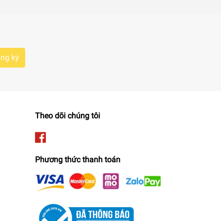
ng ký
Theo dõi chúng tôi
ản phẩm là khó bị bám bẩn, bám mùi dù bạn sử dụng để uống
Phương thức thanh toán