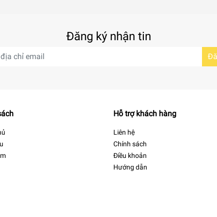
Đăng ký nhận tin
Đă
sách
Hỗ trợ khách hàng
hủ
Liên hệ
ệu
Chính sách
 và có độ sáng bóng đẹp mắt cả khi sử dụng thời gian dài. Điểm nổi bật của s
ẩm
Điều khoản
ng làm sạch sau khi uống.
Hướng dẫn