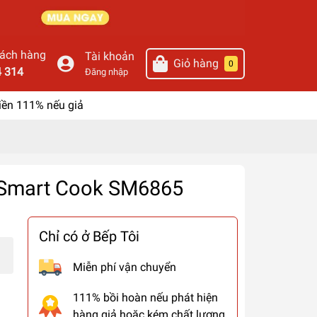
hách hàng
Tài khoản
Giỏ hàng
0
4 314
Đăng nhập
iền 111% nếu giả
n Smart Cook SM6865
Chỉ có ở Bếp Tôi
Miễn phí vận chuyển
111% bồi hoàn nếu phát hiện
hàng giả hoặc kém chất lượng