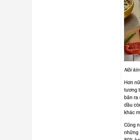
Nồi kín
Hơn nữa
tương t
bắn ra
dầu cò
khác m
Cũng n
những 
80% lượ