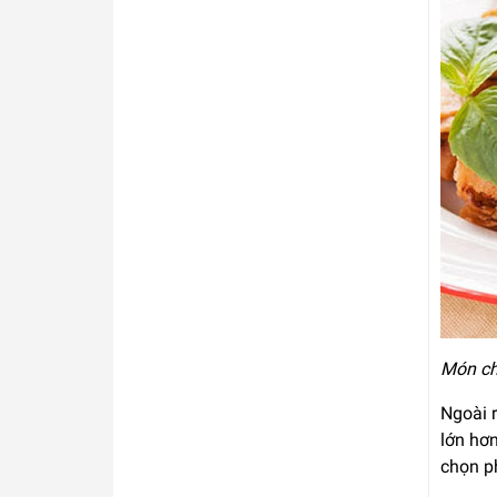
Món ch
Ngoài r
lớn hơn
chọn p