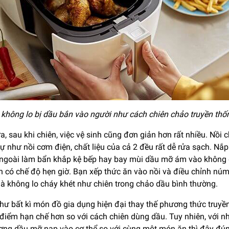
 không lo bị dầu bắn vào người như cách chiên chảo truyền thố
, sau khi chiên, việc vệ sinh cũng đơn giản hơn rất nhiều. Nồi 
ự như nồi cơm điện, chất liệu của cả 2 đều rất dễ rửa sạch. N
 ngoài làm bẩn khắp kệ bếp hay bay mùi dầu mỡ ám vào không gi
n có chế độ hẹn giờ. Bạn xếp thức ăn vào nồi và điều chỉnh núm
à không lo cháy khét như chiên trong chảo dầu bình thường.
hư bất kì món đồ gia dụng hiện đại thay thế phương thức truyề
điểm hạn chế hơn so với cách chiên dùng dầu. Tuy nhiên, với nh
ng dầu mỡ nạp vào cơ thể so với cùng một món ăn thì đây đúng 