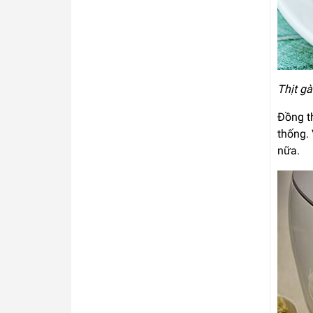
Thịt g
Đồng t
thống. 
nữa.