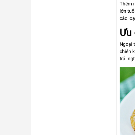
Thêm nữ
lớn tuổ
các loạ
Ưu 
Ngoại t
chiên 
trải n