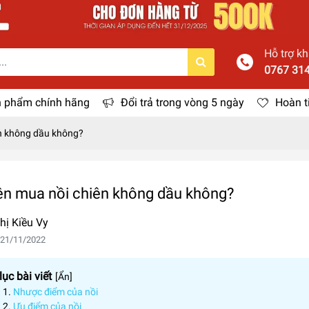
Hỗ trợ k
0767 31
 phẩm chính hãng
Đổi trả trong vòng 5 ngày
Hoàn t
n không dầu không?
ên mua nồi chiên không dầu không?
hị Kiều Vy
 21/11/2022
ục bài viết
[
Ẩn
]
Nhược điểm của nồi
Ưu điểm của nồi