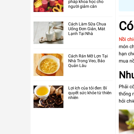
pháp khoa học cho
người giảm cân
Có
Cách Làm Sữa Chua
Uống Đơn Giản, Mát
Lạnh Tại Nhà
Nồi ch
món ch
hạn chế
Cách Rán Mỡ Lợn Tại
mua nồ
Nhà Trong Veo, Bảo
Quản Lâu
Như
Phải c
Lợi ích của tỏi đen: Bí
quyết sức khỏe từ thiên
thống 
nhiên
hỏi ch