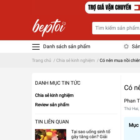
Danh sách sản phẩm
Sản
Trang chủ
/
Chia sẻ kinh nghiệm
/
Có nên mua nồi chiê
DANH MỤC TIN TỨC
Có n
Chia sẻ kinh nghiệm
Phan T
Review sản phẩm
Thứ Hai,
TIN LIÊN QUAN
Mục l
Tại sao uống sinh tố
gây tăng cân? Giải