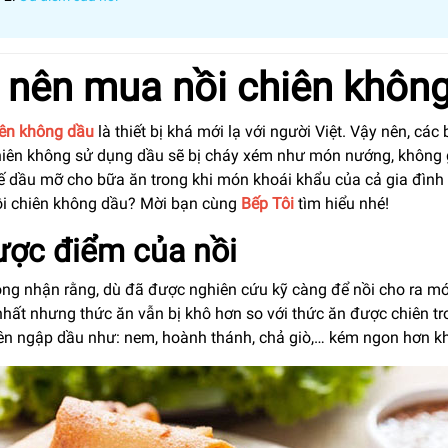
 nên mua nồi chiên khôn
iên không dầu
là thiết bị khá mới lạ với người Việt. Vậy nên, các
iên không sử dụng dầu sẽ bị cháy xém như món nướng, không giò
 dầu mỡ cho bữa ăn trong khi món khoái khẩu của cả gia đình l
i chiên không dầu? Mời bạn cùng
Bếp Tôi
tìm hiểu nhé!
ợc điểm của nồi
ông nhận rằng, dù đã được nghiên cứu kỹ càng để nồi cho ra m
nhất nhưng thức ăn vẫn bị khô hơn so với thức ăn được chiên t
iên ngập dầu như: nem, hoành thánh, chả giò,… kém ngon hơn kh