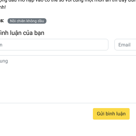
nh!
s:
Nồi chiên không dầu
bình luận của bạn
Gửi bình luận