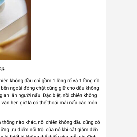
ng.
chiên không dầu chỉ gồm 1 lồng rổ và 1 lồng nồi
ắp bên ngoài đóng chặt cũng giữ cho dầu không
an lẫn người nấu. Đặc biệt, nồi chiên không
 vặn hẹn giờ là có thể thoái mái nấu các món
n thống nào khác, nồi chiên không dầu cũng có
ững ưu điểm nổi trội của nó khi cắt giảm đến
là thiết bị không thể thiếu cho mỗi gia đình