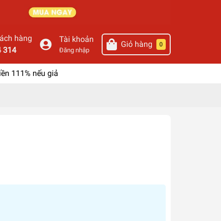
hách hàng
Tài khoản
Giỏ hàng
0
4 314
Đăng nhập
iền 111% nếu giả