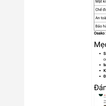
Mặt k
Chế đ
An to
Bảo h
Osako 
Mẹo
S
c
M
K
Đ
Đán