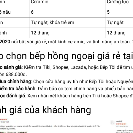
ính
Ceramic
Cường lực
ộ nấu
6
5
àn
Tự ngắt, khóa trẻ em
Tự ngắt
ành
12 tháng
12 tháng
2020
nổi bật với giá rẻ, mặt kính ceramic, và tính năng an toàn.
 chọn bếp hồng ngoại giá rẻ t
o sánh giá
: Kiểm tra Tiki, Shopee, Lazada, hoặc Bếp Tôi để tìm
òn 638.000đ.
ua chính hãng
: Chọn cửa hàng uy tín như
Bếp Tôi
hoặc Nguyễn
iểm tra bảo hành
: Đảm bảo có tem chính hãng và phiếu bảo hà
ọc đánh giá
: Xem nhận xét khách hàng trên Tiki hoặc Shopee để
h giá của khách hàng