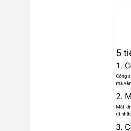
5 t
1. 
Công s
mà vẫn
2. 
Mặt kín
(ít nh
3. 