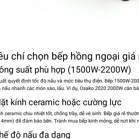
iêu chí chọn bếp hồng ngoại giá 
Công suất phù hợp (1500W-2200W)
uất quyết định tốc độ nấu và mức tiêu thụ điện. Bếp 1500W-2000
 nấu nhanh các món xào, lẩu. Ví dụ,
Osako 2020 2000W
cân bằn
Mặt kính ceramic hoặc cường lực
h ceramic chịu nhiệt tốt, chống trầy, dễ vệ sinh. Bếp giá rẻ th
ất 4mm) để đảm bảo bền. Tránh mua bếp kính mỏng, dễ nứt khi n
Chế độ nấu đa dạng