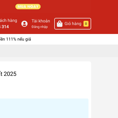
hách hàng
Tài khoản
Giỏ hàng
0
4 314
Đăng nhập
iền 111% nếu giả
t 2025