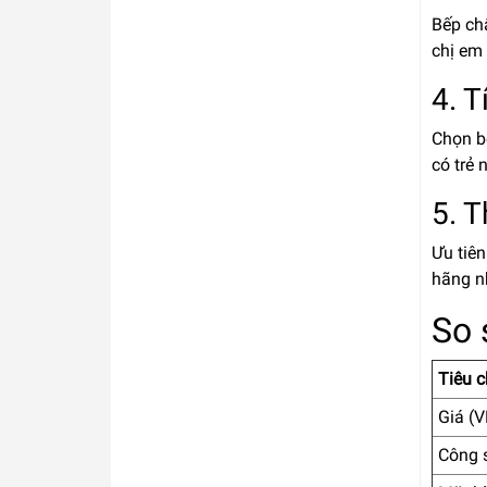
Bếp chấ
chị em 
4. T
Chọn bế
có trẻ 
5. 
Ưu tiên
hãng 
So 
Tiêu c
Giá (
Công 