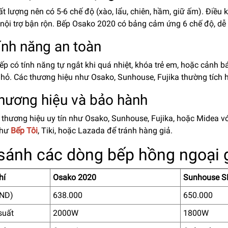
t lượng nên có 5-6 chế độ (xào, lẩu, chiên, hầm, giữ ấm). Điều 
nội trợ bận rộn. Bếp Osako 2020 có bảng cảm ứng 6 chế độ, dễ 
ính năng an toàn
p có tính năng tự ngắt khi quá nhiệt, khóa trẻ em, hoặc cảnh b
nhỏ. Các thương hiệu như Osako, Sunhouse, Fujika thường tích 
Thương hiệu và bảo hành
 thương hiệu uy tín như Osako, Sunhouse, Fujika, hoặc Midea v
như
Bếp Tôi
, Tiki, hoặc Lazada để tránh hàng giả.
sánh các dòng bếp hồng ngoại g
hí
Osako 2020
Sunhouse 
VND)
638.000
650.000
suất
2000W
1800W