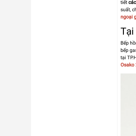
tiết
các
suất, c
ngoại g
Tại
Bếp hồn
bếp gas
tại TP
Osako 