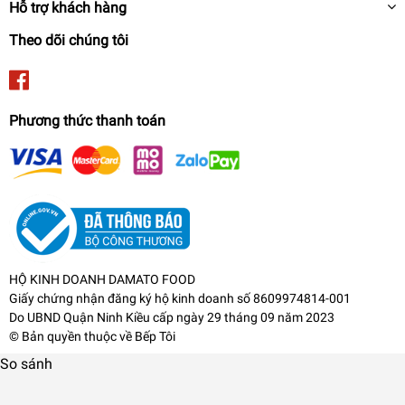
Hỗ trợ khách hàng
Theo dõi chúng tôi
- Nắp bình được chế tạo bằng nhựa cao cấp và phẩn gioăng bằng silicone
giúp giữ kín hơi, đóng rất khít và không bị rò rỉ hơi nước ra bên ngoài.
Phương thức thanh toán
HỘ KINH DOANH DAMATO FOOD
Giấy chứng nhận đăng ký hộ kinh doanh số 8609974814-001
Do UBND Quận Ninh Kiều cấp ngày 29 tháng 09 năm 2023
© Bản quyền thuộc về
Bếp Tôi
So sánh