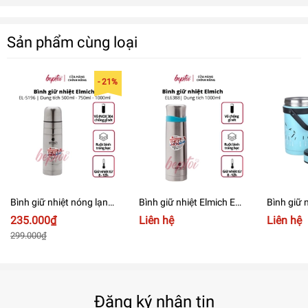
Sản phẩm cùng loại
- 21%
Bình giữ nhiệt nóng lạnh
Bình giữ nhiệt Elmich EL
Bình giữ 
Elmich Inox 304 cao cấp
Inox 500ML - 750ML -
ăn 1500m
235.000₫
Liên hệ
Liên hệ
500 - 750 - 1000ml - Chất
1000ML
299.000₫
lượng Châu Âu
Đăng ký nhận tin