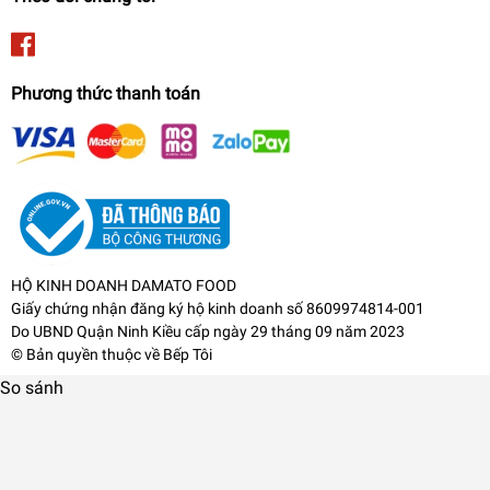
Phương thức thanh toán
Bình giữ nhiệt Elmich EL3688 là lựa chọn hoàn hảo cho các
hoạt động ngoài trời, dã ngoại, đi phượt hay đơn giản là khi
bạn muốn thưởng thức một tách cà phê nóng hoặc đá lạnh
thơm ngon giữa ngày đông lạnh.
HỘ KINH DOANH DAMATO FOOD
Giấy chứng nhận đăng ký hộ kinh doanh số 8609974814-001
Do UBND Quận Ninh Kiều cấp ngày 29 tháng 09 năm 2023
© Bản quyền thuộc về
Bếp Tôi
So sánh