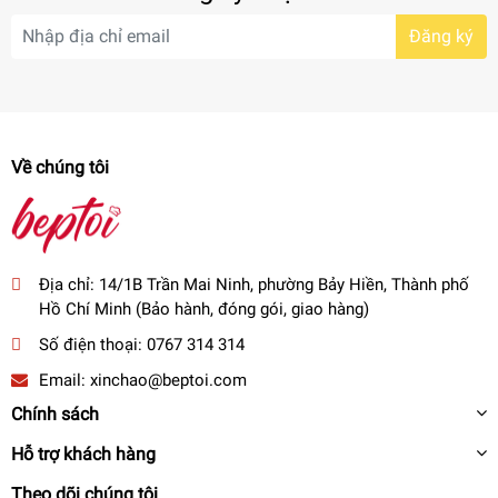
Đăng ký
Với dung tích lên đến 2500ml, bình Elmich EL3688 đủ lớn để
đáp ứng nhu cầu sử dụng hàng ngày của cả gia đình hoặc
nhóm bạn. Thiết kế tiện ích với lớp vỏ bên ngoài giúp bình
chống va đập, dễ dàng mang theo bất cứ nơi đâu.
Về chúng tôi
Địa chỉ:
14/1B Trần Mai Ninh, phường Bảy Hiền, Thành phố
Hồ Chí Minh (Bảo hành, đóng gói, giao hàng)
Số điện thoại:
0767 314 314
Email:
xinchao@beptoi.com
Chính sách
Hỗ trợ khách hàng
Theo dõi chúng tôi